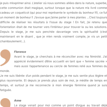
je puis m’exprimer ainsi. L’atelier où nous sommes allées dans la nature, superbe,
cette communion était magique, surtout lorsque que la nature m’a livré comme
cadeau un coquelicot (qui pour moi représente le symbole du bonheur !!!), ce fut
un moment de bonheur !! J’avoue que j’aime parler à mes plantes …C’est toujours
difficile de réaliser les résultats à l’issue du stage ! En fait, j’ai retenu que
l’orientation était de me tourner vers l’intérieur pour trouver la ou les solutions.
Depuis le stage, je me suis penchée davantage vers la spiritualité (c’est
maintenant en le disant , que je m’en rends vraiment compte, je vis un petit
chamboulement…).
Florence
Avant le stage, je cherchais à me réconcilier avec ma féminité. J’ai
apprécié évidemment d’être accueilli en tant que « femme sacrée »
mais aussi l’appartenance au cercle de femmes relié aux femmes du
monde.
Je me suis libérée d’un poids pendant le stage, je me suis sentie plus légère et
plus rayonnante. Et depuis je prends plus soin de moi, je médite de temps en
temps, et surtout je me reconnecte à mon énergie féminine quand je suis
fatiguée.
Anne
Le stage venait pour moi comme un point d’orgue au travail déjà