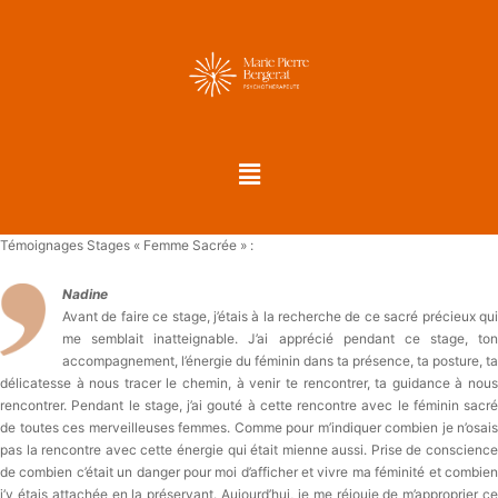
Témoignages Stages « Femme Sacrée » :
Nadine
Avant de faire ce stage, j’étais à la recherche de ce sacré précieux qui
me semblait inatteignable. J’ai apprécié pendant ce stage, ton
accompagnement, l’énergie du féminin dans ta présence, ta posture, ta
délicatesse à nous tracer le chemin, à venir te rencontrer, ta guidance à nous
rencontrer. Pendant le stage, j’ai gouté à cette rencontre avec le féminin sacré
de toutes ces merveilleuses femmes. Comme pour m’indiquer combien je n’osais
pas la rencontre avec cette énergie qui était mienne aussi. Prise de conscience
de combien c’était un danger pour moi d’afficher et vivre ma féminité et combien
j’y étais attachée en la préservant. Aujourd’hui, je me réjouie de m’approprier ce