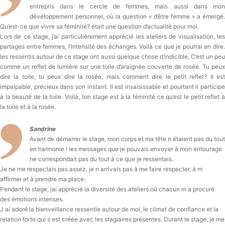
entrepris dans le cercle de femmes, mais aussi dans mon
développement personnel, où la question « d’être femme » a émergé.
Qu’est-ce que vivre sa féminité? était une question d’actualité pour moi.
Lors de ce stage, j’ai particulièrement apprécié les ateliers de visualisation, les
partages entre femmes, l’intensité des échanges. Voilà ce que je pourrai en dire.
les ressentis autour de ce stage ont aussi quelque chose d’indicible. C’est un peu
comme un reflet de lumière sur une toile d’araignée couverte de rosée. Tu peux
dire la toile, tu peux dire la rosée, mais comment dire le petit reflet? Il est
impalpable, précieux dans son instant. Il est insaisissable et pourtant il participe
à la beauté de la toile. Voilà, ton stage est à la féminité ce qu’est le petit reflet à
la toile et à la rosée.
Sandrine
Avant de démarrer le stage, mon corps et ma tête n étaient pas du tout
en harmonie ! les messages que je pouvais envoyer à mon entourage
ne correspondait pas du tout à ce que je ressentais..
Je ne me respectais pas assez, je n arrivais pas à me faire respecter, à m
affirmer et à prendre ma place.
Pendant le stage, jai apprécié la diversité des ateliers où chacun m a procuré
des émotions intenses.
J ai adoré la bienveillance ressentie autour de moi, le climat de confiance et la
relation forte qui s est créée avec les stagiaires présentes. Durant le stage, je me