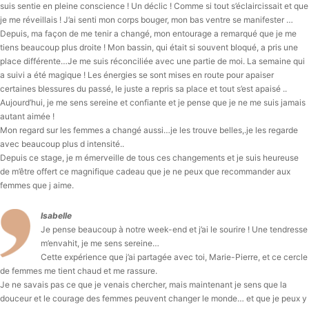
suis sentie en pleine conscience ! Un déclic ! Comme si tout s’éclaircissait et que
je me réveillais ! J’ai senti mon corps bouger, mon bas ventre se manifester …
Depuis, ma façon de me tenir a changé, mon entourage a remarqué que je me
tiens beaucoup plus droite ! Mon bassin, qui était si souvent bloqué, a pris une
place différente…Je me suis réconciliée avec une partie de moi. La semaine qui
a suivi a été magique ! Les énergies se sont mises en route pour apaiser
certaines blessures du passé, le juste a repris sa place et tout s’est apaisé ..
Aujourd’hui, je me sens sereine et confiante et je pense que je ne me suis jamais
autant aimée !
Mon regard sur les femmes a changé aussi…je les trouve belles,.je les regarde
avec beaucoup plus d intensité..
Depuis ce stage, je m émerveille de tous ces changements et je suis heureuse
de m’être offert ce magnifique cadeau que je ne peux que recommander aux
femmes que j aime.
Isabelle
Je pense beaucoup à notre week-end et j’ai le sourire ! Une tendresse
m’envahit, je me sens sereine…
Cette expérience que j’ai partagée avec toi, Marie-Pierre, et ce cercle
de femmes me tient chaud et me rassure.
Je ne savais pas ce que je venais chercher, mais maintenant je sens que la
douceur et le courage des femmes peuvent changer le monde… et que je peux y