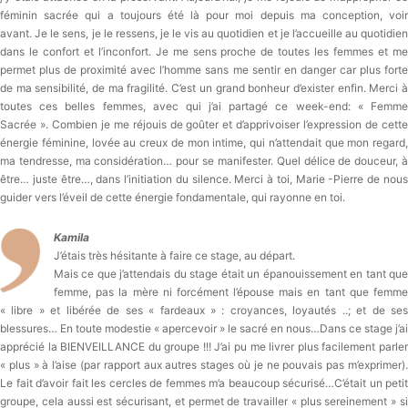
féminin sacrée qui a toujours été là pour moi depuis ma conception, voir
avant. Je le sens, je le ressens, je le vis au quotidien et je l’accueille au quotidien
dans le confort et l’inconfort. Je me sens proche de toutes les femmes et me
permet plus de proximité avec l’homme sans me sentir en danger car plus forte
de ma sensibilité, de ma fragilité. C’est un grand bonheur d’exister enfin. Merci à
toutes ces belles femmes, avec qui j’ai partagé ce week-end: « Femme
Sacrée ». Combien je me réjouis de goûter et d’apprivoiser l’expression de cette
énergie féminine, lovée au creux de mon intime, qui n’attendait que mon regard,
ma tendresse, ma considération… pour se manifester. Quel délice de douceur, à
être… juste être…, dans l’initiation du silence. Merci à toi, Marie -Pierre de nous
guider vers l’éveil de cette énergie fondamentale, qui rayonne en toi.
Kamila
J’étais très hésitante à faire ce stage, au départ.
Mais ce que j’attendais du stage était un épanouissement en tant que
femme, pas la mère ni forcément l’épouse mais en tant que femme
« libre » et libérée de ses « fardeaux » : croyances, loyautés ..; et de ses
blessures… En toute modestie « apercevoir » le sacré en nous…Dans ce stage j’ai
apprécié la BIENVEILLANCE du groupe !!! J’ai pu me livrer plus facilement parler
« plus » à l’aise (par rapport aux autres stages où je ne pouvais pas m’exprimer).
Le fait d’avoir fait les cercles de femmes m’a beaucoup sécurisé…C’était un petit
groupe, cela aussi est sécurisant, et permet de travailler « plus sereinement » si